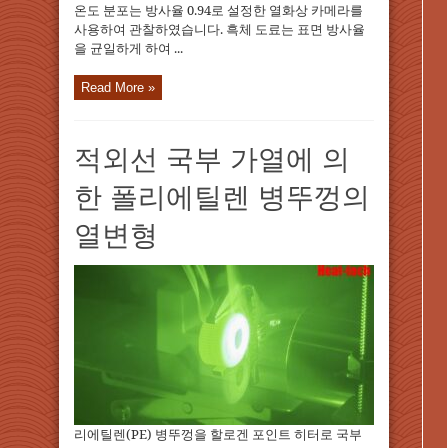
온도 분포는 방사율 0.94로 설정한 열화상 카메라를
사용하여 관찰하였습니다. 흑체 도료는 표면 방사율
을 균일하게 하여 ...
Read More »
적외선 국부 가열에 의
한 폴리에틸렌 병뚜껑의
열변형
리에틸렌(PE) 병뚜껑을 할로겐 포인트 히터로 국부