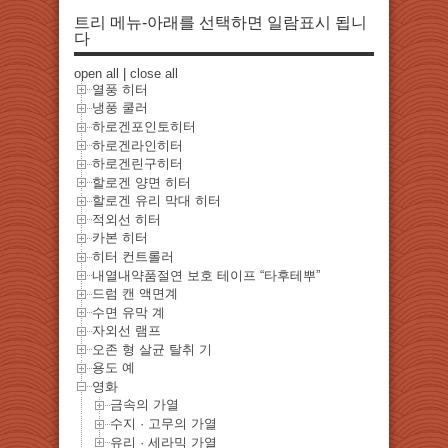
트리 메뉴-아래를 선택하면 일람표시 됩니
다
open all
|
close all
열풍 히터
냉풍 쿨러
하로겐포인토히터
하로겐라인히터
하로겐린구히터
할로겐 양면 히터
할로겐 유리 막대 히터
적외선 히터
카본 히터
히터 컨트롤러
내열내약품절연 보호 테이프 “타후테뿌”
드럼 캔 액면계
수면 유막 계
자외선 램프
오존 형 살균 탈취 기
용도 예
영화
금속의 가열
수지 · 고무의 가열
유리 · 세라믹 가열