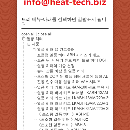
트리 메뉴-아래를 선택하면 일람표시 됩니
다
open all
|
close all
열풍 히터
제품
열풍 히터 용 컨트롤러
표준형 열풍 히터 ABH 시리즈의 개요
표준 두 배 유리 튜브 에어 블로 히터 DGH 시리즈의 개
열풍 히터의 기종 선정
슈퍼 산들 바람 용 열풍 히터
초소형 DC 전원 열풍 히터 새롭게 등장 ABH-13AM/12V 
진공 인수 대응 열풍 히터 VAH 시리즈
열풍 히터 라보 키트 4AM-100 펌프 부속 사양
열풍 히터 버너 키트 버너형 LKABH-13AM + HCAFM + 
열풍 히터 라보 키트 LKABH-13AM/220V-350W + HCA
열풍 히터 라보 키트 LKABH-19AM/220V-1.6kW+ HCA
열풍 히터 라보 키트 LKABH-34NM/220V-3kW + HCAF
《 초소형 열풍 히터 》ABH-4D
《초소형 열풍 히터 》ABH-6□
《초소형 열풍 히터 》ABH-8□