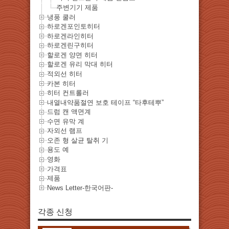
주변기기 제품
냉풍 쿨러
하로겐포인토히터
하로겐라인히터
하로겐린구히터
할로겐 양면 히터
할로겐 유리 막대 히터
적외선 히터
카본 히터
히터 컨트롤러
내열내약품절연 보호 테이프 “타후테뿌”
드럼 캔 액면계
수면 유막 계
자외선 램프
오존 형 살균 탈취 기
용도 예
영화
가격표
제품
News Letter-한국어판-
각종 신청