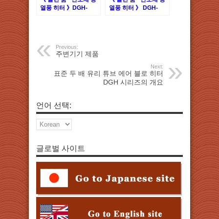
열풍 히터 》DGH-
열풍 히터 》 DGH-
34NM
140X6
Previous:
주변기기 제품
Next:
표준 두 배 유리 튜브 에어 블로 히터
DGH 시리즈의 개요
언어 선택:
글로벌 사이트