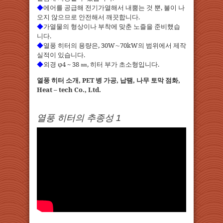
◆
에어를 공급해 전기가열해서 내뿜는 것 뿐, 불이 나
오지 않으므로 안전해서 깨끗합니다.
◆
가열물의 형상이나 부착에 맞춘 노즐을 준비했습
니다.
◆
열풍 히터의 용량은, 30W∼70kW의 범위에서 제작
실적이 있습니다.
◆
외경 φ4 ~ 38 ㎜, 히터 부가 초소형입니다.
열풍 히터 소개, PET 병 가공, 납땜, 나무 토막 점화,
Heat – tech Co., Ltd.
열풍 히터의 추종성 1