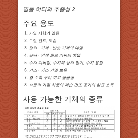
열풍 히터의 추종성 2
주요 용도
가열 시험의 열원
수절 건조, 제습
장치 · 기계 · 반송 기계의 예열
납땜 · 인쇄 회로 기판의 예열
수지 디버링, 수지의 상처 잡기, 수지 용접
가스 · 가스 가열 보온
열 수축 구이 끼고 담금질
식품의 가열 식품의 제습 건조 공기의 살균 소독
사용 가능한 기체의 종류