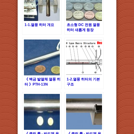
1-1.열풍 히터 개요
초소형 DC 전원 열풍
히터 새롭게 등장
ABH-13AM/12V 24V-
□W
《 백금 발열체 열풍 히
1-2.열풍 히터의 기본
터 》PTH-13N
구조
《 클린 룸 · 반도체 용
《 클린 룸 · 반도체 용