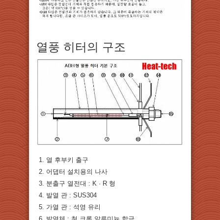
열풍 히터의 구조
열 후부키 출구
어댑터 설치용의 나사
분출구 열전대 : K · R 형
발열 관 : SUS304
가열 관 : 석영 유리
발열체 : 철 크롬 알루미늄 합금