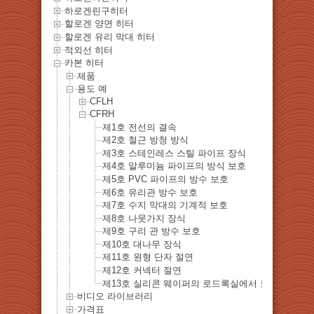
하로겐린구히터
할로겐 양면 히터
할로겐 유리 막대 히터
적외선 히터
카본 히터
제품
용도 예
CFLH
CFRH
제1호 전선의 결속
제2호 철근 방청 방식
제3호 스테인레스 스틸 파이프 장식
제4호 알루미늄 파이프의 방식 보호
제5호 PVC 파이프의 방수 보호
제6호 유리관 방수 보호
제7호 수지 막대의 기계적 보호
제8호 나뭇가지 장식
제9호 구리 관 방수 보호
제10호 대나무 장식
제11호 원형 단자 절연
제12호 커넥터 절연
제13호 실리콘 웨이퍼의 로드록실에서 보온
비디오 라이브러리
가격표