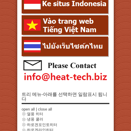
트리 메뉴-아래를 선택하면 일람표시 됩니
다
open all
|
close all
열풍 히터
냉풍 쿨러
하로겐포인토히터
하로겐라인히터