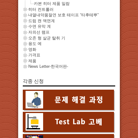
카본 히터 제품 일람
히터 컨트롤러
내열내약품절연 보호 테이프 “타후테뿌”
드럼 캔 액면계
수면 유막 계
자외선 램프
오존 형 살균 탈취 기
용도 예
영화
가격표
제품
News Letter-한국어판-
각종 신청