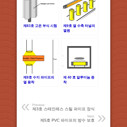
제83호 고온 부식 시험
제9호 열 수축 터널의
열원
제9호 수지 파이프의
제 40 호 알루미늄 증
열 융착
착
Previous:
제3호 스테인레스 스틸 파이프 장식
Next:
제5호 PVC 파이프의 방수 보호