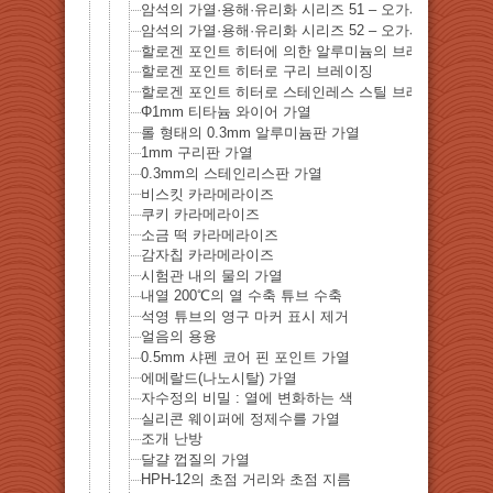
암석의 가열·용해·유리화 시리즈 51 – 오가사와라 제도
암석의 가열·용해·유리화 시리즈 52 – 오가사와라 제도
할로겐 포인트 히터에 의한 알루미늄의 브레이징
할로겐 포인트 히터로 구리 브레이징
할로겐 포인트 히터로 스테인레스 스틸 브레이징
Φ1mm 티타늄 와이어 가열
롤 형태의 0.3mm 알루미늄판 가열
1mm 구리판 가열
0.3mm의 스테인리스판 가열
비스킷 카라메라이즈
쿠키 카라메라이즈
소금 떡 카라메라이즈
감자칩 카라메라이즈
시험관 내의 물의 가열
내열 200℃의 열 수축 튜브 수축
석영 튜브의 영구 마커 표시 제거
얼음의 용융
0.5mm 샤펜 코어 핀 포인트 가열
에메랄드(나노시탈) 가열
자수정의 비밀 : 열에 변화하는 색
실리콘 웨이퍼에 정제수를 가열
조개 난방
달걀 껍질의 가열
HPH-12의 초점 거리와 초점 지름