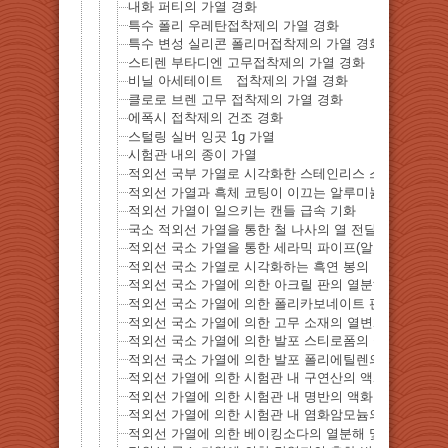
내화 퍼티의 가열 경화
특수 폴리 우레탄접착제의 가열 경화
특수 변성 실리콘 폴리머접착제의 가열 경화
스티렌 부타디엔 고무접착제의 가열 경화
비닐 아세테이트 접착제의 가열 경화
클로로 브렌 고무 접착제의 가열 경화
에폭시 접착제의 건조 경화
스털링 실버 잉곳 1g 가열
시험관 내의 종이 가열
적외선 국부 가열로 시각화한 스테인리스 스틸 나사의 
적외선 가열과 흑체 코팅이 이끄는 알루미늄 와이어의 
적외선 가열이 일으키는 캔들 급속 기화
국소 적외선 가열을 통한 철 나사의 열 전달 시각화
적외선 국소 가열을 통한 세라믹 파이프(알루미나)의 열
적외선 국소 가열로 시각화하는 흑연 봉의 열 전달
적외선 국소 가열에 의한 아크릴 판의 열분해
적외선 국소 가열에 의한 폴리카보네이트 판의 열분해
적외선 국소 가열에 의한 고무 소재의 열변화
적외선 국소 가열에 의한 발포 스티로폼의 급속 용해
적외선 국소 가열에 의한 발포 폴리에틸렌의 급속 용해
적외선 가열에 의한 시험관 내 구연산의 액화
적외선 가열에 의한 시험관 내 명반의 액화
적외선 가열에 의한 시험관 내 염화암모늄의 승화
적외선 가열에 의한 베이킹소다의 열분해 및 수분 방출