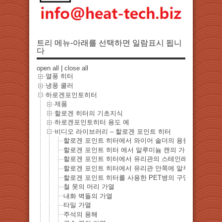
트리 메뉴-아래를 선택하면 일람표시 됩니
다
open all
|
close all
열풍 히터
냉풍 쿨러
하로겐포인토히터
제품
할로겐 히터의 기초지식
하로겐포인토히터 용도 예
비디오 라이브러리 – 할로겐 포인트 히터
할로겐 포인트 히터에서 와이어 솔더의 용융
할로겐 포인트 히터 에서 알루미늄 캔의 가열
할로겐 포인트 히터에서 유리관의 스테인레스 관을 가
할로겐 포인트 히터에서 유리관 안쪽에 알루미늄 관을 
할로겐 포인트 히터를 사용한 PET병의 구멍
철 못의 머리 가열
내화 벽돌의 가열
타일 ​​가열
주석의 용해