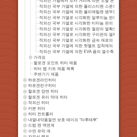
적외선 가열에서 조사 거리에 따른 도달 온도의 차이
적외선 국부 가열에 의한 폴리스티렌 스푼의 열변형
적외선 국부 가열에 의한 폴리에틸렌 병뚜껑의 열변형
적외선 국부 가열로 시각화한 알루미늄 판의 열확산 거
적외선 국부 가열로 시각화한 티타늄 판의 열확산 거동
적외선 국부 가열로 시각화한 철판의 열확산 거동
적외선 국부 가열로 시각화한 구리판의 열확산 거동
적외선 국부 가열로 시각화한 금속 재료의 열확산 비교
적외선 국부 가열에 의한 핫멜트 접착제의 연화·유동 
적외선 국부 가열에 의한 EVA 폼의 열수축 및 탄화 거
가격표
할로겐 포인트 히터 제품
히터 랩 키트 제품 목록
주변기기 제품
하로겐라인히터
하로겐린구히터
할로겐 양면 히터
할로겐 유리 막대 히터
적외선 히터
카본 히터
히터 컨트롤러
내열내약품절연 보호 테이프 “타후테뿌”
드럼 캔 액면계
수면 유막 계
자외선 램프