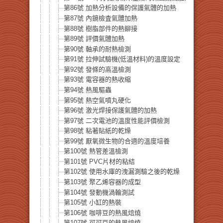
第86號 加熱分析設備的保護氣體的加熱
第87號 內鏡檢査氣體加熱
第88號 樹脂部件的熱鉚接
第89號 評價氣體加熱
第90號 軸承的耐熱檢測
第91號 拉伸試驗機(低溫材料)的溫度設定
第92號 發條的高溫檢測
第93號 電容器的熱收縮
第94號 熱風驅蟲
第95號 熱空氣噴丸硬化
第96號 激光焊接保護氣體的加熱
第97號 二次電池的溫度性能評價檢測
第98號 粘著貼紙的乾燥
第99號 厭氧微生物的合適的溫度培養
第100號 熱管差溫檢測
第101號 PVC片材的粘結
第102號 使用水庫的洩漏測驗之後的乾燥
第103號 聚乙烯容器的成型
第104號 發動機渦輪測試
第105號 小缸的熱裝
第106號 咖啡豆的熱風焙燒
第107號 可可豆的熱風焙燒