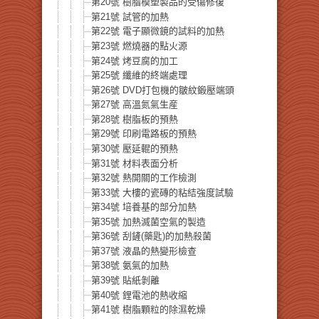
第20號 樹脂模塑製品的受傷修復
第21號 試管的加熱
第22號 電子顯微鏡的試料的加熱
第23號 燃燒器的點火源
第24號 烤豆腐的加工
第25號 纖維的終端處理
第26號 DVD打包機的皺紋鍛壓端頭
第27號 高溫氮氣生産
第28號 樹脂板的預熱
第29號 印刷電路板的預熱
第30號 壓延輥的預熱
第31號 材料表面分析
第32號 熱開關的工作檢測
第33號 大樓的瓷磚的粘結強度試驗
第34號 培養基的部分加熱
第35號 加熱滅菌空氣的製造
第36號 刮鏟(藥匙)的加熱殺菌
第37號 液晶的熱變形檢查
第38號 氨氣的加熱
第39號 貼紙剝離
第40號 鋰電池的熱收縮
第41號 樹脂顆粒的除濕乾燥