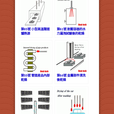
第65號 小型高溫隧道
第61號 耐壓容器的水
爐熱源
力漏洩試驗後的乾燥
第55號 管道産品內部
第64號 金屬部件清洗
乾燥
後乾燥