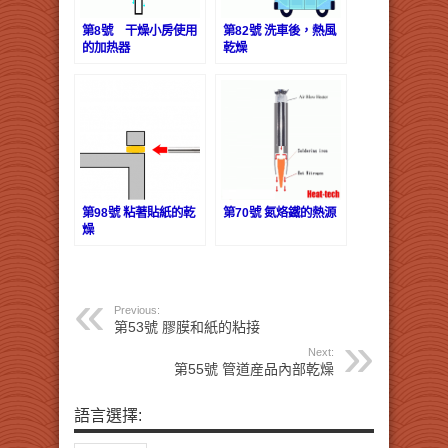
第8號 干燥小房使用
第82號 洗車後，熱風
的加热器
乾燥
第98號 粘著貼紙的乾
第70號 氮烙鐵的熱源
燥
Previous:
第53號 膠膜和紙的粘接
Next:
第55號 管道産品內部乾燥
語言選擇: