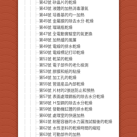
第42號 矽晶片的乾燥
第43號 液體的加熱消毒瀑氣
第44號 培養基的均一加熱
第45號 金屬膜的除去水分·乾燥
第46號 瑠璃瓶乾燥
第47號 全電動實驗室的氣更換
第48號 加熱爐的風簾
第49號 電線的排水乾燥
第50號 電線標記打印乾燥
第51號 乾菜的乾燥
第52號 電子部件的老化檢測
第53號 膠膜和紙的粘接
第54號 加工孔的乾燥
第55號 管道産品內部乾燥
第56號 片材的2張送防止和預熱
第57號 表面處理鋼板的除去水分乾燥
第58號 Ｈ型鋼的除去水分乾燥
第59號 發動機缸體的排水乾燥
第60號 處理室的快速加熱
第61號 耐壓容器的水力漏洩試驗後的乾燥
第62號 水性塗料的乾燥時間的縮短
第63號 可動部件的加熱