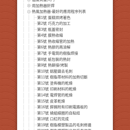
用加熱器釬焊
熱風加熱器-最好的應用程序列表
第1號 蛋糕烘烤著色
第2號 巧克力的加工
第3號 瓶蓋密封
第4號 膜熱收縮
第5號 熱收縮管的加熱
第6號 熱膠的再溶解
第7號 手電筒的樹脂焊接
第8號 紙包裝的熱封
第9號 熱鉚接/烤製
第10號 鋁壓鑄去毛刺
第11號 樹脂帯材料的加熱切斷
第12號 塗佈機的乾燥
第13號 印刷材料的乾燥
第14號 電焊管的乾燥
第15號 皮革乾燥
第16號 銲錫附有印刷電路板的
第17號 繞組線圈的自粘結
第18號 口紅的完成
第19號 樹脂模塑製品的毛刺修邊