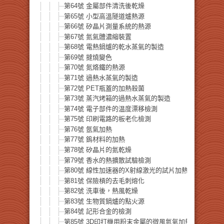
第64號 金屬部件清洗後乾燥
第65號 小型高溫隧道爐熱源
第66號 矽晶片測量系統的熱源
第67號 氮氣體濃縮裝置
第68號 電熱鍋爐的乾水蒸氣的製造
第69號 撻燒變色
第70號 氮烙鐵的熱源
第71號 過熱水蒸氣的製造
第72號 PET瓶蓋的加熱殺菌
第73號 蒸汽烤箱的過熱水蒸氣的製造
第74號 電子部件的温度漂移檢測
第75號 印刷電路的板老化檢測
第76號 氬氣加熱
第77號 鎢材料的加熱
第78號 矽晶片的氮乾燥
第79號 香水的熱擴散試驗檢測
第80號 線性加速器的X射線激光的試片加熱
第81號 保險槓的去毛刺熔化
第82號 洗車後，熱風乾燥
第83號 生物質鍋爐的點火源
第84號 記形合金的檢測
第85號 3D印打機用粉末金屬的微風氮氣加熱