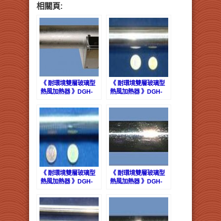
相關頁:
《 耐環境雙層玻璃型
《 耐環境雙層玻璃型
熱風加熱器 》DGH-
熱風加熱器 》DGH-
140X6
34NM
《 耐環境雙層玻璃型
《 耐環境雙層玻璃型
熱風加熱器 》DGH-
熱風加熱器 》DGH-
19NM
50NM