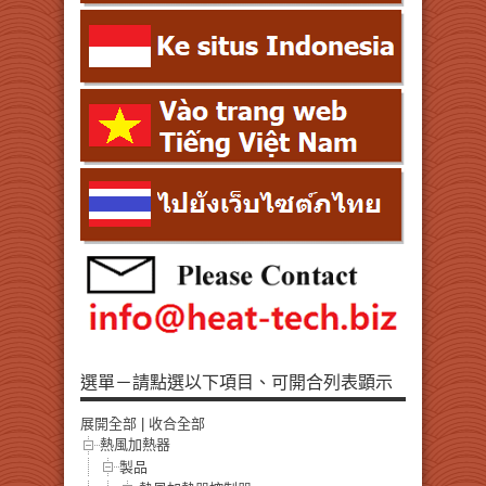
選單－請點選以下項目、可開合列表顕示
展開全部
|
收合全部
熱風加熱器
製品