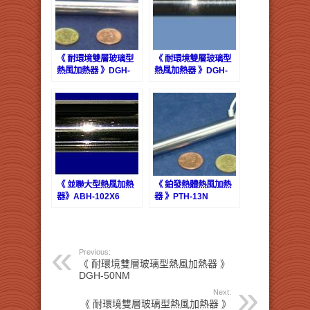
《 耐環境雙層玻璃型
《 耐環境雙層玻璃型
熱風加熱器 》DGH-
熱風加熱器 》DGH-
13NM
43NM
《 並聯大型熱風加熱
《 鉑發熱體熱風加熱
器》ABH-102X6
器 》PTH-13N
Previous:
《 耐環境雙層玻璃型熱風加熱器 》
DGH-50NM
Next:
《 耐環境雙層玻璃型熱風加熱器 》