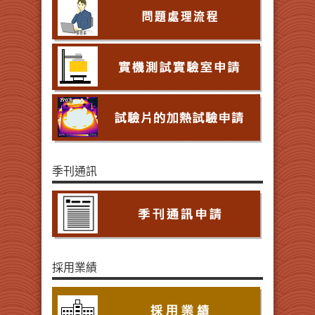
季刊通訊
採用業績