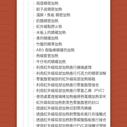
蒟蒻精密加熱
餃子皮精密加熱
蒲鉾 / 魚板 精密加熱
奶酪精密加熱
紅外線點燃火柴
木板上的精確加熱
香的精確加熱
竹籤的精準加熱
ABS 樹脂棒精確的加熱
熱縮套管加熱
牛仔布的精確加熱
利用紅外線局部加熱進行繩端處理
利用紅外線局部加熱進行巧克力的精密溶解
聚氨酯管端部的紅外線局部加熱熔融
利用紅外線局部加熱進行聚氨酯管接合
利用紅外線局部加熱進行聚氯乙烯（PVC）管的接合
使用鹵素燈玻璃棒加熱器將熱電偶加熱至900°C
紅外線局部加熱對黑色聚氨酯管的封口
透過紅外線局部加熱切割聚丙烯繩
透過紅外線局部加熱對聚酯布進行非接觸式切割
透過紅外線局部加熱對聚碳酸酯板進行接合
使用紅外線局部加熱進行PVC非接觸式塑膠焊接