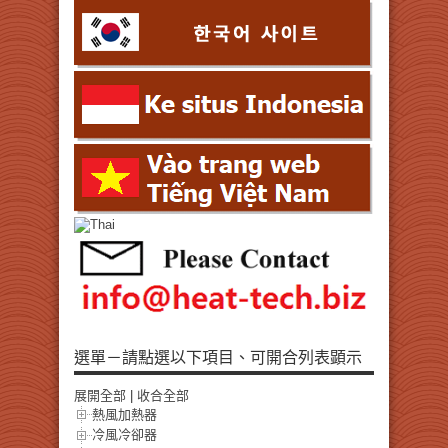
選單－請點選以下項目、可開合列表顕示
展開全部
|
收合全部
熱風加熱器
冷風冷卻器