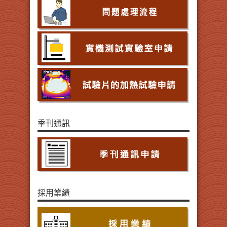
季刊通訊
採用業績