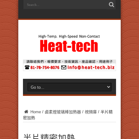
Home
/
鹵素燈玻璃棒加熱器
/
視頻庫
/
半片精
密加熱
半片精密加熱