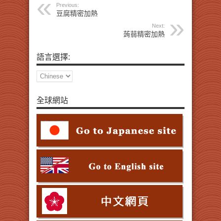
Previous:
豆腐精密加熱
Next:
蒟蒻精密加熱
語言選擇:
全球網站