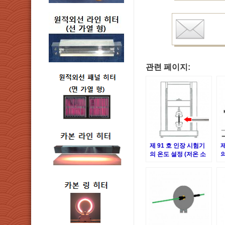
관련 페이지:
제 91 호 인장 시험기
제
의 온도 설정 (저온 소
재)