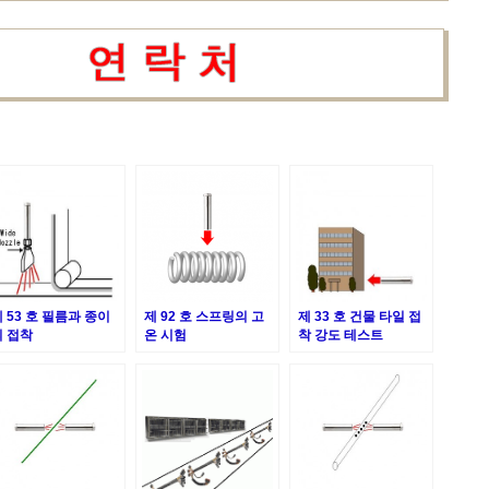
 53 호 필름과 종이
제 92 호 스프링의 고
제 33 호 건물 타일 접
의 접착
온 시험
착 강도 테스트