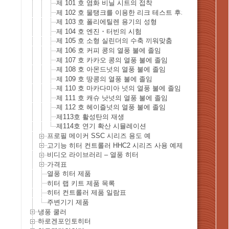
제 101 호 염화 비닐 시트의 접착
제 102 호 물탱크를 이용한 리크 테스트 후의 건조
제 103 호 폴리에틸렌 용기의 성형
제 104 호 엔진・터빈의 시험
제 105 호 소형 실린더의 수축 끼워맞춤
제 106 호 커피 콩의 열풍 불에 졸임
제 107 호 카카오 콩의 열풍 불에 졸임
제 108 호 아몬드넛의 열풍 불에 졸임
제 109 호 땅콩의 열풍 불에 졸임
제 110 호 마카다미아 넛의 열풍 불에 졸임
제 111 호 캐슈 낫넛의 열풍 불에 졸임
제 112 호 헤이즐넛의 열풍 불에 졸임
제113호 활성탄의 재생
제114호 연기 확산 시뮬레이션
프로필 메이커 SSC 시리즈 용도 예
고기능 히터 컨트롤러 HHC2 시리즈 사용 예제
비디오 라이브러리 – 열풍 히터
가격표
열풍 히터 제품
히터 랩 키트 제품 목록
히터 컨트롤러 제품 일람표
주변기기 제품
냉풍 쿨러
하로겐포인토히터