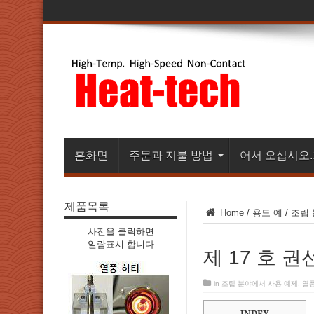
홈화면
주문과 지불 방법
어서 오십시오
제품목록
Home
/
용도 예
/
조립 
사진을 클릭하면
일람표시 합니다
제 17 호 
in
조립 분야에서 사용 예제
,
열풍
INDEX