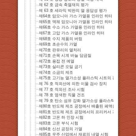
제 62 호 금속 축열재의 평가
제 63 호 세라믹 박판의 열 응답성 평가
제64호 암모니아 가스 가열용 인라인 히터
제65호 액체 암모니아 가열용 인라인 히터
제66호 수소 가스 가열용 인라인 히터
제67호 고압 가스 가열용 인라인 히터
제68호 수지 제품의 버링
제69호 초순수의 가열
제70호 판유리의 열처리
제71호 손목 시계 바늘 담금질
제72호 용접 전 예열
제73호 실리콘 오일 굽기
제74호 소금의 제조
제75호 고기능 열가소성 플라스틱 시트의 진공 성형
제 76 호 적외선에 의한 이물 검사 장치
제 77 호 적외선 조사 시험
제 78 호 염색한 직물 건조
제 79 호 탄소 섬유 강화 열가소성 플라스틱 (CFRTP) 
제80호 반도체 제조 공정에서 배출된 폐액을 재자원화
제81호 반도체 제조 공정에서의 프리커서 가스의 가열
제82호 고온 하 인장 시험
제83호 고온 부식 시험
제84호 신선 공정의 가열
제85호 우주 산업에서 재료의 내열 시험