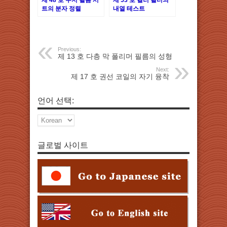
트의 분자 정렬
내열 테스트
Previous:
제 13 호 다층 막 폴리머 필름의 성형
Next:
제 17 호 권선 코일의 자기 융착
언어 선택:
글로벌 사이트