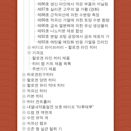
제86호 생산 라인에서 작은 부품의 어닐링
제87호 실리콘 고무의 열 가황 (경화)
제88호 근적외선에 의한 수분량 측정
제89호 적외선 가열에 ​​의한 토양 수분 함량 측정
제90호 급속 열분해에 의한 유상 생성물의 생성
제91호 나노카본 재료 합성
제92호 분말 코팅 공정에서 금속 재료의 가열
제93호 에탄올 메탄화 반응 가열용 인라인 히터
비디오 라이브러리 – 할로겐 라인 히터
가격표
할로겐 라인 히터 제품
히터 랩 키트 제품 목록
주변기기 제품
하로겐린구히터
할로겐 양면 히터
할로겐 유리 막대 히터
적외선 히터
카본 히터
히터 컨트롤러
내열내약품절연 보호 테이프 “타후테뿌”
드럼 캔 액면계
수면 유막 계
자외선 램프
오존 형 살균 탈취 기