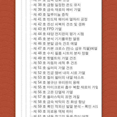
제 38 호 금형 일정한 온도 유지
제 39 호 금속 재료의 예비 가열
제 40 호 알루미늄 증착
제 41 호 반도체 웨이퍼 열처리 공정
제 42 호 전선 피복의 건조 및 경화
제 43 호 FPD 가열
제 44 호 태양 전지판의 평가 시험
제 45 호 분석 기기를위한 열원
제 46 호 분말 금속 건조 예열
제 47 호 카본 크로스 (탄소 섬유 직물)예열 연화
제 48 호 수지 필름 시트의 분자 정렬
제 49 호 핫멜트의 가열 건조
제 50 호 자동차 세척 후 건조
제 51 호 실러의 가열 건조
제 52 호 진공 챔버 내의 시료 가열
제 53 호 컬러 필터의 내열 테스트
제 54 호 붕규산 유리판의 용해
제 55 호 마이크로파 흡수 복합 재료의 가열
제 56 호 고온 단열재 가열
제 57 호 플라스틱의 표면 개질
제 58 호 금속 박막의 친 화성 향상
제 59 호 록인 적외선 발열 분석 – 록인 서모그래피 방
제 60 호 의료용 액체 히터
제 61 호 냉동 창고의 동결·착상 대책