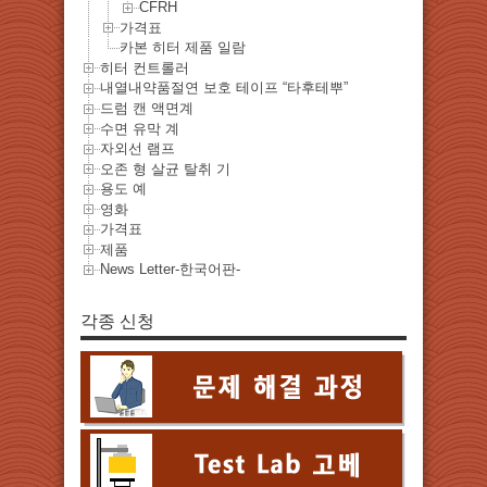
CFRH
가격표
카본 히터 제품 일람
히터 컨트롤러
내열내약품절연 보호 테이프 “타후테뿌”
드럼 캔 액면계
수면 유막 계
자외선 램프
오존 형 살균 탈취 기
용도 예
영화
가격표
제품
News Letter-한국어판-
각종 신청