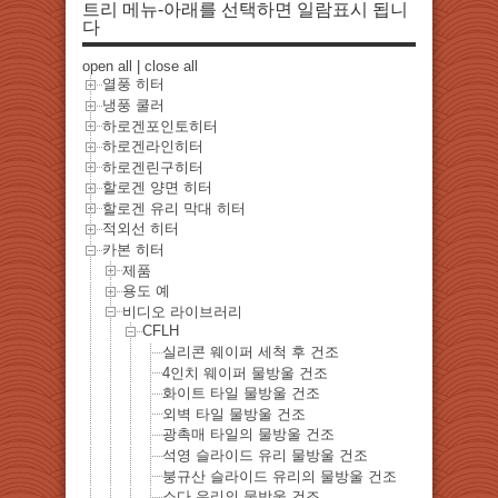
트리 메뉴-아래를 선택하면 일람표시 됩니
다
open all
|
close all
열풍 히터
냉풍 쿨러
하로겐포인토히터
하로겐라인히터
하로겐린구히터
할로겐 양면 히터
할로겐 유리 막대 히터
적외선 히터
카본 히터
제품
용도 예
비디오 라이브러리
CFLH
실리콘 웨이퍼 세척 후 건조
4인치 웨이퍼 물방울 건조
화이트 타일 물방울 건조
외벽 타일 물방울 건조
광촉매 타일의 물방울 건조
석영 슬라이드 유리 물방울 건조
붕규산 슬라이드 유리의 물방울 건조
소다 유리의 물방울 건조