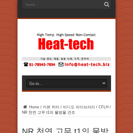
Home
/
카본 히터
/
비디오 라이브러리
/
CFLH
/
NR 천연 고무 t1의 물방울 건조
NR 천연 고무 t1의 물방