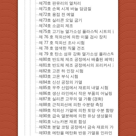
제70호 판유리의 열처리
제71호 손목 시계 바늘 담금질
제72호 용접 전 예열
제73호 실리콘 오일 굽기
제74호 소금의 제조
제75호 고기능 열가소성 플라스틱 시트의 진공 성형
제 76 호 적외선에 의한 이물 검사 장치
제 77 호 적외선 조사 시험
제 78 호 염색한 직물 건조
제 79 호 탄소 섬유 강화 열가소성 플라스틱 (CFRTP) 
제80호 반도체 제조 공정에서 배출된 폐액을 재자원화
제81호 반도체 제조 공정에서의 프리커서 가스의 가열
제82호 고온 하 인장 시험
제83호 고온 부식 시험
제84호 신선 공정의 가열
제85호 우주 산업에서 재료의 내열 시험
제86호 생산 라인에서 작은 부품의 어닐링
제87호 실리콘 고무의 열 가황 (경화)
제88호 근적외선에 의한 수분량 측정
제89호 적외선 가열에 ​​의한 토양 수분 함량 측정
제90호 급속 열분해에 의한 유상 생성물의 생성
제91호 나노카본 재료 합성
제92호 분말 코팅 공정에서 금속 재료의 가열
제93호 에탄올 메탄화 반응 가열용 인라인 히터