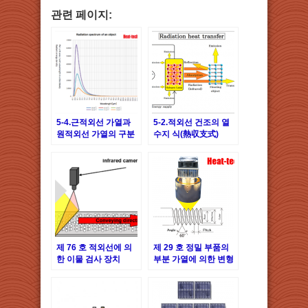
관련 페이지:
5-4.근적외선 가열과
5-2.적외선 건조의 열
원적외선 가열의 구분
수지 식(熱収支式)
제 76 호 적외선에 의
제 29 호 정밀 부품의
한 이물 검사 장치
부분 가열에 의한 변형
테스트