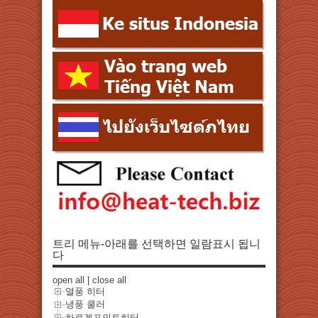
트리 메뉴-아래를 선택하면 일람표시 됩니
다
open all
|
close all
열풍 히터
냉풍 쿨러
하로겐포인토히터