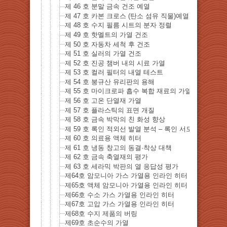
제 46 호 분말 금속 건조 예열
제 47 호 카본 크로스 (탄소 섬유 직물)예열 연화
제 48 호 수지 필름 시트의 분자 정렬
제 49 호 핫멜트의 가열 건조
제 50 호 자동차 세척 후 건조
제 51 호 실러의 가열 건조
제 52 호 진공 챔버 내의 시료 가열
제 53 호 컬러 필터의 내열 테스트
제 54 호 붕규산 유리판의 용해
제 55 호 마이크로파 흡수 복합 재료의 가열
제 56 호 고온 단열재 가열
제 57 호 플라스틱의 표면 개질
제 58 호 금속 박막의 친 화성 향상
제 59 호 록인 적외선 발열 분석 – 록인 서모그래피 방
제 60 호 의료용 액체 히터
제 61 호 냉동 창고의 동결·착상 대책
제 62 호 금속 축열재의 평가
제 63 호 세라믹 박판의 열 응답성 평가
제64호 암모니아 가스 가열용 인라인 히터
제65호 액체 암모니아 가열용 인라인 히터
제66호 수소 가스 가열용 인라인 히터
제67호 고압 가스 가열용 인라인 히터
제68호 수지 제품의 버링
제69호 초순수의 가열