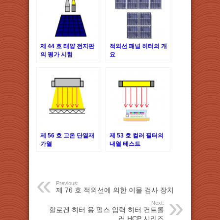
제 44 호 태양 전지판
적외선 패널 히터의 개
의 평가 시험
요
제 56 호 고온 단열재
제 53 호 컬러 필터의
가열
내열 테스트
Previous:
제 76 호 적외선에 의한 이물 검사 장치
Next:
할로겐 히터 용 펄스 입력 히터 컨트롤
러 HCP 시리즈