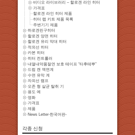
비디오 라이브러리 – 할로겐 라인 히터
가격표
할로겐 라인 히터 제품
히터 랩 키트 제품 목록
주변기기 제품
하로겐린구히터
할로겐 양면 히터
할로겐 유리 막대 히터
적외선 히터
카본 히터
히터 컨트롤러
내열내약품절연 보호 테이프 “타후테뿌”
드럼 캔 액면계
수면 유막 계
자외선 램프
오존 형 살균 탈취 기
용도 예
영화
가격표
제품
News Letter-한국어판-
각종 신청