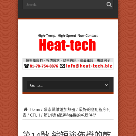
Home
/
碳素纖維燈加熱器
/
最好的應用程序列
表
/
CFLH
/
第14號 縮短塗佈機的乾燥時間
第14號 縮短塗佈機的乾