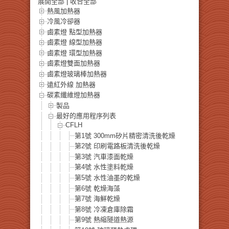
展開全部
|
收合全部
熱風加熱器
冷風冷卻器
鹵素燈 點型加熱器
鹵素燈 線型加熱器
鹵素燈 環型加熱器
鹵素燈雙面加熱器
鹵素燈玻璃棒加熱器
遠紅外線 加熱器
碳素纖維燈加熱器
製品
最好的應用程序列表
CFLH
第1號 300mm矽片精密清洗後乾燥
第2號 印刷電路板清洗後乾燥
第3號 汽車漆面乾燥
第4號 水性塗料乾燥
第5號 水性油墨的乾燥
第6號 乾燥海藻
第7號 海鮮乾燥
第8號 冷凍倉庫除霜
第9號 熱縮隧道熱源