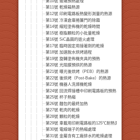
第10號 玻璃預熱處理
第11號 乾燥箱熱源
第12號 印刷電路板熱變形測量的熱源
第13號 冷凍倉庫捲簾門的除霜
第14號 縮短塗佈機的乾燥時間
第15號 樹脂顆粒的小批量乾燥
第16號 SiC晶圓的退火處理
第17號 臨時固定用接著劑的乾燥
第18號 加速脫水烘烤過程
第19號 旋轉塗佈機夾具的預熱
第20號 光阻膜預烘的熱源
第21號 曝光後烘烤（PEB）的熱源
第22號 後烘烤（Post-Bake）的熱源
第23號 機器人洗滌機乾燥
第24號 回流焊接槽中印刷電路板的預熱
第25號 杯子熱縮
第26號 麵包的最終加熱
第27號 乾肉的乾燥
第28號 顆粒的乾燥
第29號 車載用印刷電路板的125℃耐熱測試
第30號 電線端子的熱縮處理
第31號 金屬含有工廠排水的乾燥處理