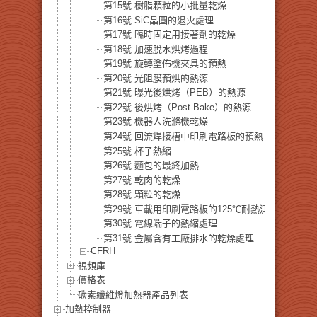
第15號 樹脂顆粒的小批量乾燥
第16號 SiC晶圓的退火處理
第17號 臨時固定用接著劑的乾燥
第18號 加速脫水烘烤過程
第19號 旋轉塗佈機夾具的預熱
第20號 光阻膜預烘的熱源
第21號 曝光後烘烤（PEB）的熱源
第22號 後烘烤（Post-Bake）的熱源
第23號 機器人洗滌機乾燥
第24號 回流焊接槽中印刷電路板的預熱
第25號 杯子熱縮
第26號 麵包的最終加熱
第27號 乾肉的乾燥
第28號 顆粒的乾燥
第29號 車載用印刷電路板的125℃耐熱測試
第30號 電線端子的熱縮處理
第31號 金屬含有工廠排水的乾燥處理
CFRH
視頻庫
價格表
碳素纖維燈加熱器產品列表
加熱控制器