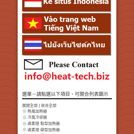
選單－請點選以下項目、可開合列表顕示
展開全部
|
收合全部
熱風加熱器
冷風冷卻器
鹵素燈 點型加熱器
鹵素燈 線型加熱器