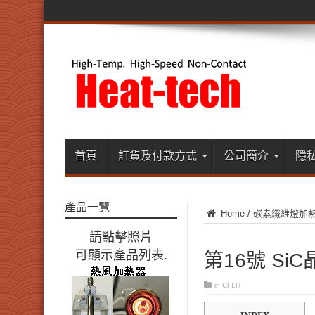
首頁
訂貨及付款方式
公司簡介
隱
產品一覽
Home
/
碳素纖維燈加
請點擊照片
可顯示產品列表.
第16號 Si
in
CFLH