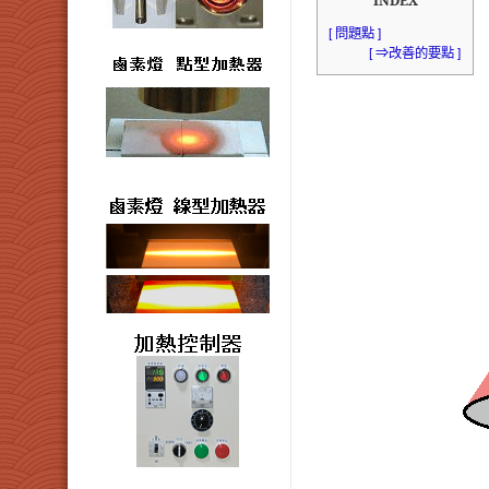
INDEX
[ 問題點 ]
[ ⇒改善的要點 ]