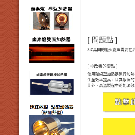
[ 問題點 ]
SiC晶圓的退火處理需要
[ ⇒改善的要點 ]
使用碳線型加熱器進行加熱
生產效率提高，且其緊湊的
此外，高溫製程中的能源效