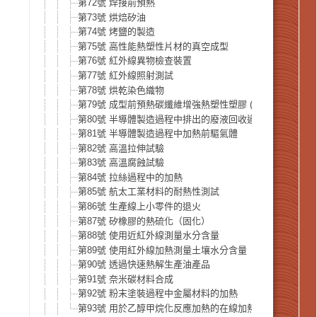
第72號 焊接前預熱
第73號 烘焙矽油
第74號 烤鹽的製造
第75號 高性能熱塑性片材的真空成型
第76號 紅外線異物檢查裝置
第77號 紅外線照射測試
第78號 烘乾染色織物
第79號 成型前預熱碳纖維增強熱塑性塑膠 (CFRTP)
第80號 半導體製造過程中排出的廢液回收過程中矽粉的乾
第81號 半導體製造過程中加熱前驅氣體
第82號 高溫拉伸試驗
第83號 高溫腐蝕試驗
第84號 拉絲過程中的加熱
第85號 航太工業材料的耐熱性測試
第86號 生產線上小零件的退火
第87號 矽橡膠的熱硫化（固化）
第88號 使用近紅外線測量水分含量
第89號 使用紅外線加熱測量土壤水分含量
第90號 透過快速熱解生產油產品
第91號 奈米碳材料合成
第92號 粉末塗裝過程中金屬材料的加熱
第93號 用於乙醇甲烷化反應加熱的在線加熱器