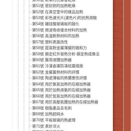
第51號 密封劑的加熱乾燥
第52號 在真空室中的樣品加熱
第53號 彩色濾光片(濾色片)的抗熱測驗
第54號 硼珪酸玻璃板的融化
第55號 微波吸收復合材料的加熱
第56號 高温断熱材料的加熱
第57號 塑料表面改性
第58號 提高對金屬薄膜的親和力
第59號 鎖定紅外發熱分析-鎖定熱成像法
第60號 醫用液體加熱器
第61號 冷凍倉庫防凍結霜措施
第62號 金屬蓄熱材料的評價
第63號 陶瓷薄板的熱響應性評價
第64號 用於氨氣加熱的在線加熱器
第65號 用於加熱液氨的在線加熱器
第66號 用於氫氣加熱的在線加熱器
第67號 用於高壓氣體加熱的在線加熱器
第68號 樹脂產品去毛刺
第69號 加熱超純水
第70號 平板玻璃的熱處理
第71號 表針淬火