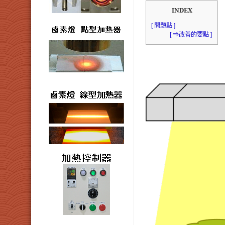
INDEX
[ 問題點 ]
[ ⇒改善的要點 ]