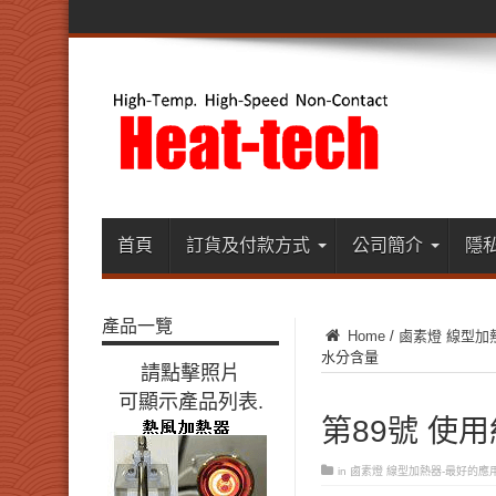
首頁
訂貨及付款方式
公司簡介
隱
產品一覽
Home
/
鹵素燈 線型加
水分含量
請點擊照片
可顯示產品列表.
第89號 使
in
鹵素燈 線型加熱器-最好的應