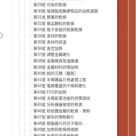
第29號 印染的乾燥
第30號 玻璃製造醫療物品的加熱滅菌
第31號 散藥的乾燥
第32號 藥品顆粒的乾燥
第33號 瓶子安瓿的殺菌乾燥
第34號 食材的乾燥
第35號 食材的保溫
第36號 真空加熱
第37號 調整金屬硬化
第38號 金屬模具恆溫維護
第39號 金屬材料的預加熱
第40號 鋁的沉積（鍍氣）
第41號 半導體晶片熱處理工程
第42號 電線覆蓋的干燥和硬化
第43號 FPD的加熱
第44號 太陽能電池板的評價測試
第45號 分析機器使用的熱源
第46號 粉狀體金屬的乾燥、預熱
第47號 碳布的預熱軟化
第48號 樹脂膜片的分子取向
第49號 加熱和乾燥熱熔膠
第50號 新車的洗車後乾燥