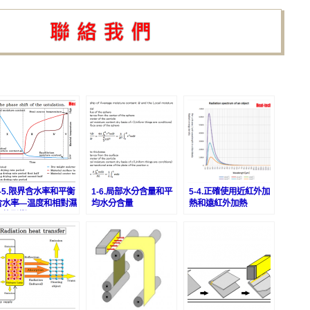
1-5.限界含水率和平衡
1-6.局部水分含量和平
5-4.正確使用近紅外加
含水率―温度和相對濕
均水分含量
熱和遠紅外加熱
度的影響