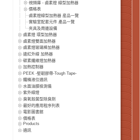
視頻庫 - 鹵素燈 線型加熱器
價格表
鹵素燈線型加熱器 産品一覽
實驗室配套元件 產品一覽
夾具及周邊設備
鹵素燈 環型加熱器
鹵素燈雙面加熱器
鹵素燈玻璃棒加熱器
遠紅外線 加熱器
碳素纖維燈加熱器
加熱控制器
PEEK -堅韌膠帶-Tough Tape-
鐵桶液位通訊
水面油膜檢測儀
紫外線燈
臭氧殺菌型除臭劑
最好的應用程序列表
電影圖書館
價格表
Products
通訊