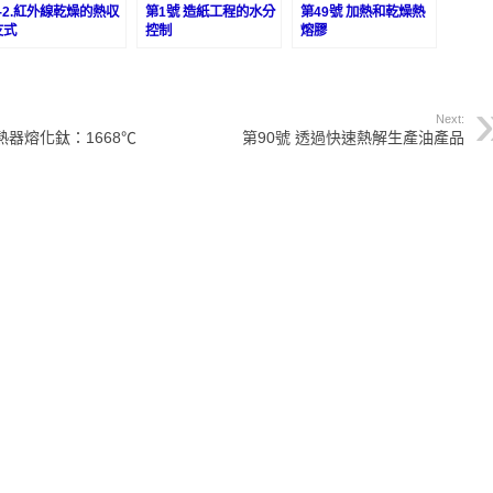
5-2.紅外線乾燥的熱収
第1號 造紙工程的水分
第49號 加熱和乾燥熱
支式
控制
熔膠
Next:
器熔化鈦：1668℃
第90號 透過快速熱解生產油產品