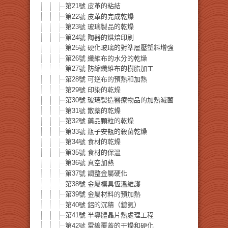
第21號 皮革的粘結
第22號 皮革的完成乾燥
第23號 玻璃製品的乾燥
第24號 陶器的烘焙印刷
第25號 硬化玻璃的對準層壓塑料增強
第26號 纖維布的水分的乾燥
第27號 防縮纖維布的樹脂加工
第28號 可逆布的預熱和加熱
第29號 印染的乾燥
第30號 玻璃製造醫療物品的加熱滅菌
第31號 散藥的乾燥
第32號 藥品顆粒的乾燥
第33號 瓶子安瓿的殺菌乾燥
第34號 食材的乾燥
第35號 食材的保溫
第36號 真空加熱
第37號 調整金屬硬化
第38號 金屬模具恆溫維護
第39號 金屬材料的預加熱
第40號 鋁的沉積（鍍氣）
第41號 半導體晶片熱處理工程
第42號 電線覆蓋的干燥和硬化