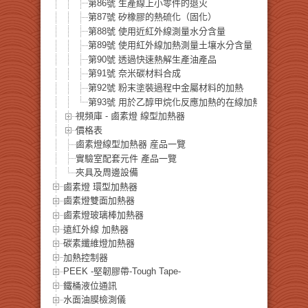
第86號 生產線上小零件的退火
第87號 矽橡膠的熱硫化（固化）
第88號 使用近紅外線測量水分含量
第89號 使用紅外線加熱測量土壤水分含量
第90號 透過快速熱解生產油產品
第91號 奈米碳材料合成
第92號 粉末塗裝過程中金屬材料的加熱
第93號 用於乙醇甲烷化反應加熱的在線加熱器
視頻庫 - 鹵素燈 線型加熱器
價格表
鹵素燈線型加熱器 産品一覽
實驗室配套元件 產品一覽
夾具及周邊設備
鹵素燈 環型加熱器
鹵素燈雙面加熱器
鹵素燈玻璃棒加熱器
遠紅外線 加熱器
碳素纖維燈加熱器
加熱控制器
PEEK -堅韌膠帶-Tough Tape-
鐵桶液位通訊
水面油膜檢測儀