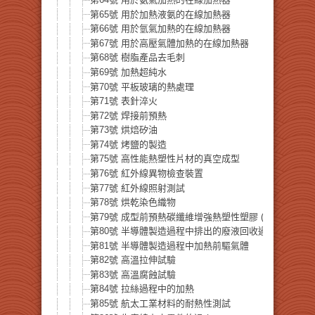
第65號 用於加熱液氨的在線加熱器
第66號 用於氫氣加熱的在線加熱器
第67號 用於高壓氣體加熱的在線加熱器
第68號 樹脂產品去毛刺
第69號 加熱超純水
第70號 平板玻璃的熱處理
第71號 表針淬火
第72號 焊接前預熱
第73號 烘焙矽油
第74號 烤鹽的製造
第75號 高性能熱塑性片材的真空成型
第76號 紅外線異物檢查裝置
第77號 紅外線照射測試
第78號 烘乾染色織物
第79號 成型前預熱碳纖維增強熱塑性塑膠 (CFRTP)
第80號 半導體製造過程中排出的廢液回收過程中矽粉的
第81號 半導體製造過程中加熱前驅氣體
第82號 高溫拉伸試驗
第83號 高溫腐蝕試驗
第84號 拉絲過程中的加熱
第85號 航太工業材料的耐熱性測試