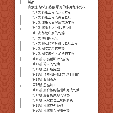
製品
鹵素燈 線型加熱器-最好的應用程序列表
第1號 造紙工程的水分控制
第2號 造紙工程的藥品乾燥
第3號 造紙表面塗層乾燥工程
第4號 膠版·照相凹版的硬化
第5號 絲網印刷的乾燥
第6號 塗料的乾燥
第7號 粉狀體塗抹硬化乾燥工程
第8號 樹脂顆粒的乾燥
第9號 樹脂成形，加熱的工程
第10號 樹脂裁斷時的熱源
第11號 粉末的乾燥
第12號 塑料瓶成型
第13號 加熱和固化的塑料材料的
第14號 收縮處理
第15號 層壓加工
第16號 膠合板的黏附和完成乾燥
第17號 膠合板層壓的預熱
第18號 家電修理工場的潤色
第19號 橡膠成型預熱
第20號 橡膠組合層壓干燥