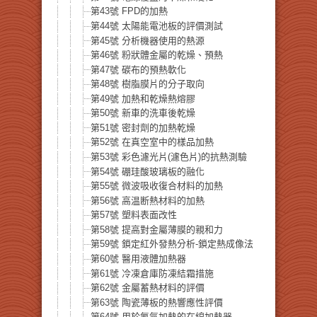
第43號 FPD的加熱
第44號 太陽能電池板的評價測試
第45號 分析機器使用的熱源
第46號 粉狀體金屬的乾燥、預熱
第47號 碳布的預熱軟化
第48號 樹脂膜片的分子取向
第49號 加熱和乾燥熱熔膠
第50號 新車的洗車後乾燥
第51號 密封劑的加熱乾燥
第52號 在真空室中的樣品加熱
第53號 彩色濾光片(濾色片)的抗熱測驗
第54號 硼珪酸玻璃板的融化
第55號 微波吸收復合材料的加熱
第56號 高温断熱材料的加熱
第57號 塑料表面改性
第58號 提高對金屬薄膜的親和力
第59號 鎖定紅外發熱分析-鎖定熱成像法
第60號 醫用液體加熱器
第61號 冷凍倉庫防凍結霜措施
第62號 金屬蓄熱材料的評價
第63號 陶瓷薄板的熱響應性評價
第64號 用於氨氣加熱的在線加熱器