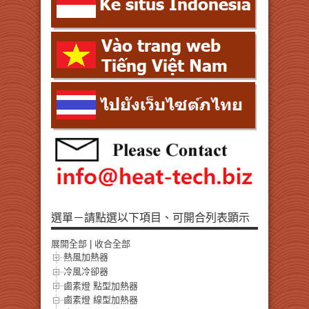
選單－請點選以下項目、可開合列表顕示
展開全部
|
收合全部
熱風加熱器
冷風冷卻器
鹵素燈 點型加熱器
鹵素燈 線型加熱器