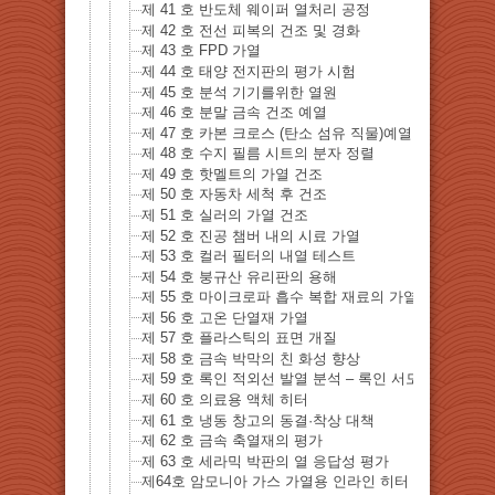
제 41 호 반도체 웨이퍼 열처리 공정
제 42 호 전선 피복의 건조 및 경화
제 43 호 FPD 가열
제 44 호 태양 전지판의 평가 시험
제 45 호 분석 기기를위한 열원
제 46 호 분말 금속 건조 예열
제 47 호 카본 크로스 (탄소 섬유 직물)예열 연화
제 48 호 수지 필름 시트의 분자 정렬
제 49 호 핫멜트의 가열 건조
제 50 호 자동차 세척 후 건조
제 51 호 실러의 가열 건조
제 52 호 진공 챔버 내의 시료 가열
제 53 호 컬러 필터의 내열 테스트
제 54 호 붕규산 유리판의 용해
제 55 호 마이크로파 흡수 복합 재료의 가열
제 56 호 고온 단열재 가열
제 57 호 플라스틱의 표면 개질
제 58 호 금속 박막의 친 화성 향상
제 59 호 록인 적외선 발열 분석 – 록인 서모그래피 방
제 60 호 의료용 액체 히터
제 61 호 냉동 창고의 동결·착상 대책
제 62 호 금속 축열재의 평가
제 63 호 세라믹 박판의 열 응답성 평가
제64호 암모니아 가스 가열용 인라인 히터