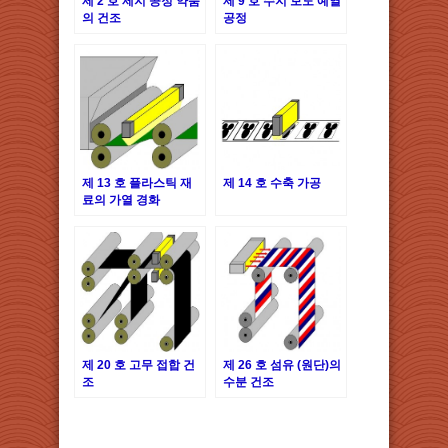
제 2 호 제지 공정 약품
제 9 호 수지 보도 예열
의 건조
공정
제 13 호 플라스틱 재
제 14 호 수축 가공
료의 가열 경화
제 20 호 고무 접합 건
제 26 호 섬유 (원단)의
조
수분 건조