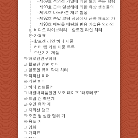
제89호 적외선 가열에 ​​의한 토양 수분 함량 측정
제90호 급속 열분해에 의한 유상 생성물의 생성
제91호 나노카본 재료 합성
제92호 분말 코팅 공정에서 금속 재료의 가열
제93호 에탄올 메탄화 반응 가열용 인라인 히터
비디오 라이브러리 – 할로겐 라인 히터
가격표
할로겐 라인 히터 제품
히터 랩 키트 제품 목록
주변기기 제품
하로겐린구히터
할로겐 양면 히터
할로겐 유리 막대 히터
적외선 히터
카본 히터
히터 컨트롤러
내열내약품절연 보호 테이프 “타후테뿌”
드럼 캔 액면계
수면 유막 계
자외선 램프
오존 형 살균 탈취 기
용도 예
영화
가격표