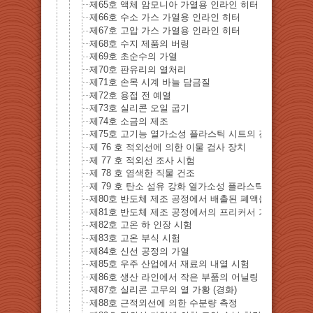
제65호 액체 암모니아 가열용 인라인 히터
제66호 수소 가스 가열용 인라인 히터
제67호 고압 가스 가열용 인라인 히터
제68호 수지 제품의 버링
제69호 초순수의 가열
제70호 판유리의 열처리
제71호 손목 시계 바늘 담금질
제72호 용접 전 예열
제73호 실리콘 오일 굽기
제74호 소금의 제조
제75호 고기능 열가소성 플라스틱 시트의 진공 성형
제 76 호 적외선에 의한 이물 검사 장치
제 77 호 적외선 조사 시험
제 78 호 염색한 직물 건조
제 79 호 탄소 섬유 강화 열가소성 플라스틱 (CFRTP) 
제80호 반도체 제조 공정에서 배출된 폐액을 재자원화
제81호 반도체 제조 공정에서의 프리커서 가스의 가열
제82호 고온 하 인장 시험
제83호 고온 부식 시험
제84호 신선 공정의 가열
제85호 우주 산업에서 재료의 내열 시험
제86호 생산 라인에서 작은 부품의 어닐링
제87호 실리콘 고무의 열 가황 (경화)
제88호 근적외선에 의한 수분량 측정